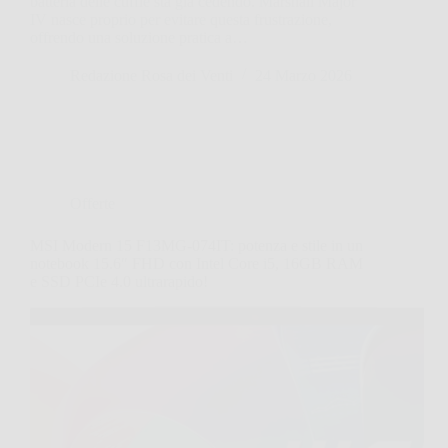
batteria delle cuffie sta già cedendo. Marshall Major
IV nasce proprio per evitare questa frustrazione,
offrendo una soluzione pratica a…
Redazione Rosa dei Venti
24 Marzo 2026
Offerte
MSI Modern 15 F13MG-074IT: potenza e stile in un
notebook 15.6″ FHD con Intel Core i5, 16GB RAM
e SSD PCIe 4.0 ultrarapido!