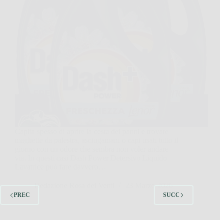
Capita spesso di aprire la cesta dei panni e trovare
magliette da palestra, asciugamani o capi usati tutto il
giorno con un odore che sembra non voler andare
via. In questi casi Dash Power Detersivo Liquido
Lavatrice può fare davvero…
Redazione Rosa dei Venti
23 Marzo 2026
PREC
SUCC