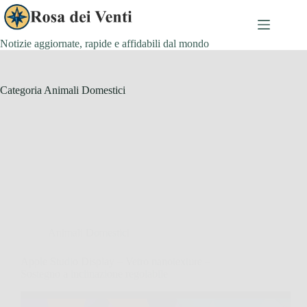
Salta
al
contenuto
Notizie aggiornate, rapide e affidabili dal mondo
Categoria
Animali Domestici
Animali Domestici
Apple Studio Display – Vetro nanotexture –
Sostegno a inclinazione regolabile