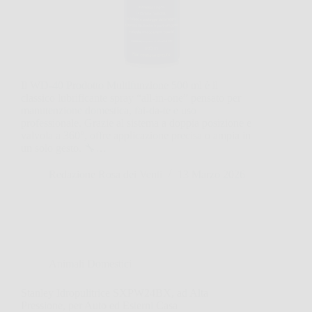
Il WD-40 Prodotto Multifunzione 500 ml è il
classico lubrificante spray “all-in-one” pensato per
manutenzione domestica, fai-da-te e uso
professionale. Grazie al sistema a doppia posizione e
valvola a 360°, offre applicazione precisa o ampia in
un solo gesto. 🔧…
Redazione Rosa dei Venti
13 Marzo 2026
Animali Domestici
Stanley Idropulitrice SXPW24BX, ad Alta
Pressione, per Auto ed Esterni Casa