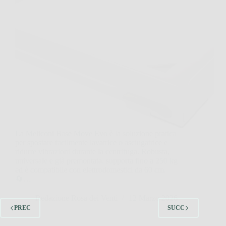
La Meliconi Base Move Evo è la soluzione pratica
per spostare facilmente lavatrice o asciugatrice e
ridurre vibrazioni durante la centrifuga. Robusta,
universale e già premontata, supporta fino a 250 kg
ed è compatibile con elettrodomestici da 60 cm.
🔄…
Redazione Rosa dei Venti
12 Marzo 2026
PREC
SUCC