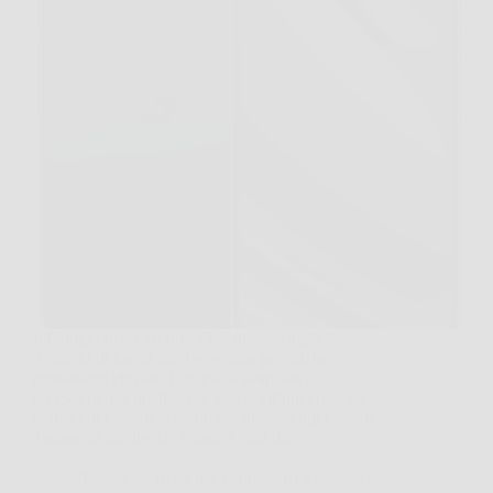
Il Google Pixel 10 Pro XL è uno smartphone
Android di fascia alta progettato per offrire
prestazioni elevate, fotografia avanzata e
un’esperienza intelligente grazie all’integrazione
dell’AI di Google. Dotato del nuovo chip Google
Tensor, di un display Super Actua da…
Redazione Rosa dei Venti
10 Marzo 2026