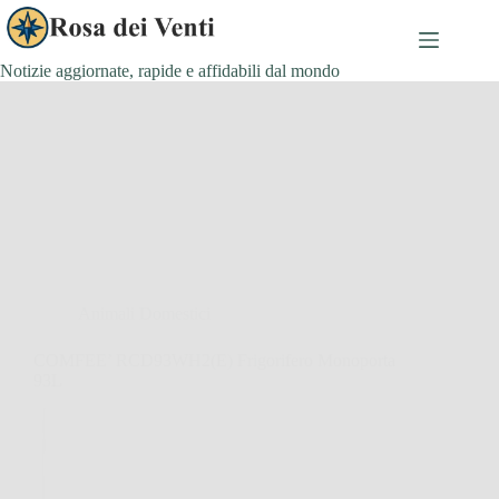
Salta
al
contenuto
Notizie aggiornate, rapide e affidabili dal mondo
Animali Domestici
COMFEE’ RCD93WH2(E) Frigorifero Monoporta
93L