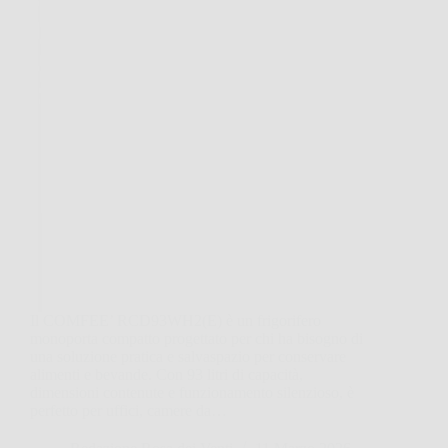
Il COMFEE’ RCD93WH2(E) è un frigorifero
monoporta compatto progettato per chi ha bisogno di
una soluzione pratica e salvaspazio per conservare
alimenti e bevande. Con 93 litri di capacità,
dimensioni contenute e funzionamento silenzioso, è
perfetto per uffici, camere da…