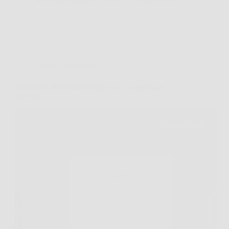
Redazione Rosa dei Venti
11 Marzo 2026
Animali Domestici
COMFEE’ RCU40WH2(E) 31L Congelatore
piccolo