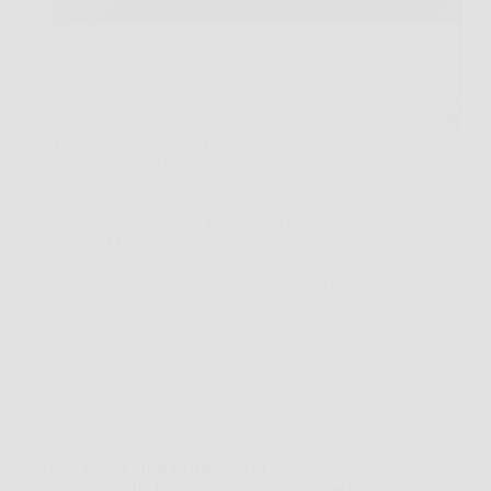
Il Hisense RB390N4CCD1 è un frigorifero
combinato a libera installazione progettato per offrire
grande capacità, tecnologia avanzata e consumi
energetici ottimizzati. Con una capacità totale di 304
litri, tecnologia Total No Frost e una classe
energetica D, rappresenta una soluzione…
Redazione Rosa dei Venti
11 Marzo 2026
Animali Domestici
Scopri Midea MERT210FGE01 Frigo-congelatori
doppia porta 204 L: spazio intelligente e freschezza