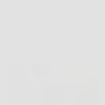
fuori una bottiglia semplice, quasi anonima, e fanno
un…
Redazione Rosa dei Venti
4 Marzo 2026
Consigli e Trucchi per la casa
Il divano puzza o è macchiato? Ecco cosa spruzzare
per pulirlo e igienizzarlo subito