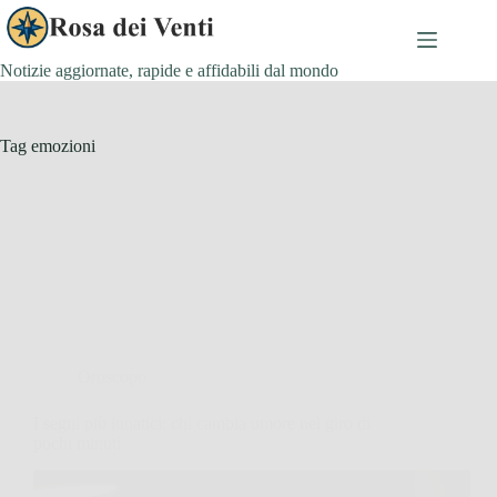
Salta
al
contenuto
Notizie aggiornate, rapide e affidabili dal mondo
Tag
emozioni
Oroscopo
I segni più lunatici: chi cambia umore nel giro di
pochi minuti