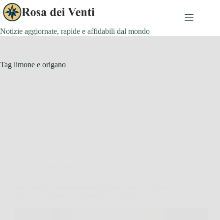
Salta
al
contenuto
Notizie aggiornate, rapide e affidabili dal mondo
Tag
limone e origano
Cucina e Ricette
Non condire le melanzane grigliate solo con olio e
sale: ecco 5 idee per renderle eccezionali