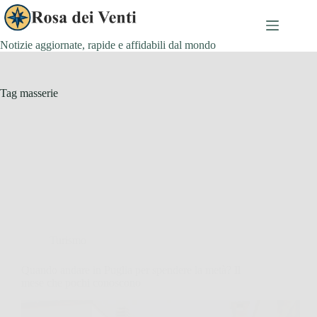
Salta
al
contenuto
Notizie aggiornate, rapide e affidabili dal mondo
Tag
masserie
Turismo
Quando andare in Puglia per spendere la metà? Il
mese che pochi conoscono