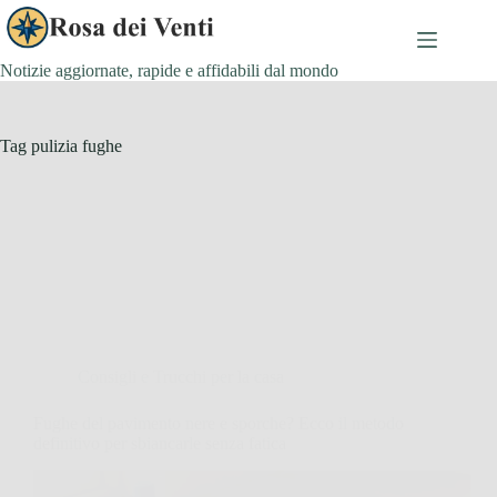
Salta
al
contenuto
Notizie aggiornate, rapide e affidabili dal mondo
Tag
pulizia fughe
Consigli e Trucchi per la casa
Fughe del pavimento nere e sporche? Ecco il metodo
definitivo per sbiancarle senza fatica