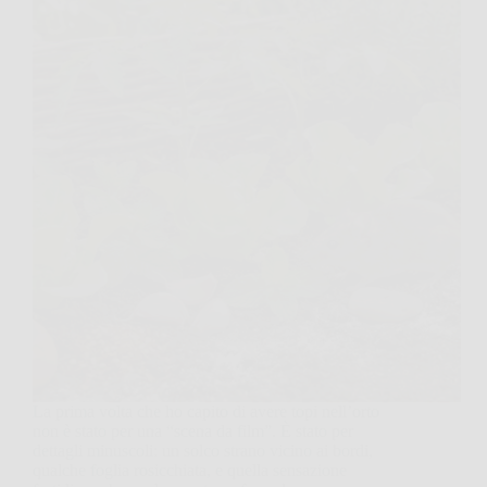
La prima volta che ho capito di avere topi nell’orto
non è stato per una “scena da film”. È stato per
dettagli minuscoli: un solco strano vicino ai bordi,
qualche foglia rosicchiata, e quella sensazione