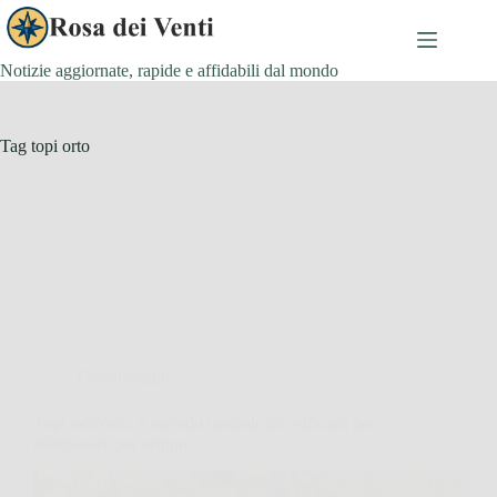
Salta
al
contenuto
Notizie aggiornate, rapide e affidabili dal mondo
Tag
topi orto
Giardinaggio
Topi nell’orto: il metodo naturale più efficace per
allontanarli per sempre