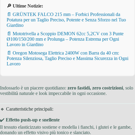
🔎 Ultime Notizie:
📄 GRÜNTEK FALCO 215 mm – Forbici Professionali da
Potatura per un Taglio Preciso, Potente e Senza Sforzo nel Tuo
Giardino
📄 Mototrivella a Scoppio DEMON 62cc 5,2CV con 3 Punte
Ø100/150/200 mm e Prolunga – Potenza Estrema per Ogni
Lavoro in Giardino
📄 Oregon Motosega Elettrica 2400W con Barra da 40 cm:
Potenza Silenziosa, Taglio Preciso e Massima Sicurezza in Ogni
Lavoro
Indossarlo è un piacere quotidiano:
zero fastidi, zero costrizioni
, solo
vestibilità naturale e look impeccabile in ogni occasione.
🔹 Caratteristiche principali:
✔️
Effetto push-up e snellente
Il tessuto elasticizzato sostiene e modella i fianchi, i glutei e le gambe,
donando un effetto visivo più tonico e slanciato.