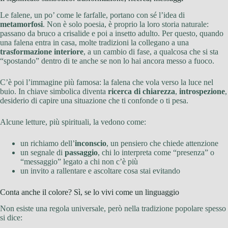
Le falene, un po’ come le farfalle, portano con sé l’idea di
metamorfosi
. Non è solo poesia, è proprio la loro storia naturale:
passano da bruco a crisalide e poi a insetto adulto. Per questo, quando
una falena entra in casa, molte tradizioni la collegano a una
trasformazione interiore
, a un cambio di fase, a qualcosa che si sta
“spostando” dentro di te anche se non lo hai ancora messo a fuoco.
C’è poi l’immagine più famosa: la falena che vola verso la luce nel
buio. In chiave simbolica diventa
ricerca di chiarezza
,
introspezione
,
desiderio di capire una situazione che ti confonde o ti pesa.
Alcune letture, più spirituali, la vedono come:
un richiamo dell’
inconscio
, un pensiero che chiede attenzione
un segnale di
passaggio
, chi lo interpreta come “presenza” o
“messaggio” legato a chi non c’è più
un invito a rallentare e ascoltare cosa stai evitando
Conta anche il colore? Sì, se lo vivi come un linguaggio
Non esiste una regola universale, però nella tradizione popolare spesso
si dice: