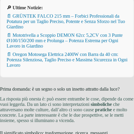
🔎 Ultime Notizie:
📄 GRÜNTEK FALCO 215 mm – Forbici Professionali da
Potatura per un Taglio Preciso, Potente e Senza Sforzo nel Tuo
Giardino
📄 Mototrivella a Scoppio DEMON 62cc 5,2CV con 3 Punte
Ø100/150/200 mm e Prolunga – Potenza Estrema per Ogni
Lavoro in Giardino
📄 Oregon Motosega Elettrica 2400W con Barra da 40 cm:
Potenza Silenziosa, Taglio Preciso e Massima Sicurezza in Ogni
Lavoro
Prima domanda: è un segno o solo un insetto attratto dalla luce?
La risposta più onesta è: può essere entrambe le cose, dipende da come
vuoi leggerla. Da un lato ci sono interpretazioni
simboliche
che
attraversano molte culture, dall’altro ci sono cause
pratiche
e molto
concrete. La parte interessante è che le due prospettive, se le metti
insieme, spesso si illuminano a vicenda.
Il significato simbolico: trasformazione, ricerca, messaggi