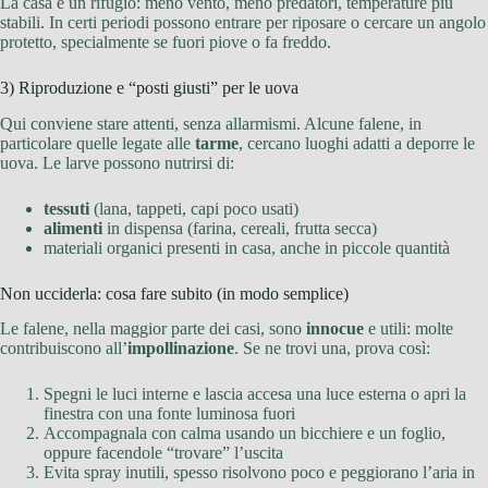
La casa è un rifugio: meno vento, meno predatori, temperature più
stabili. In certi periodi possono entrare per riposare o cercare un angolo
protetto, specialmente se fuori piove o fa freddo.
3) Riproduzione e “posti giusti” per le uova
Qui conviene stare attenti, senza allarmismi. Alcune falene, in
particolare quelle legate alle
tarme
, cercano luoghi adatti a deporre le
uova. Le larve possono nutrirsi di:
tessuti
(lana, tappeti, capi poco usati)
alimenti
in dispensa (farina, cereali, frutta secca)
materiali organici presenti in casa, anche in piccole quantità
Non ucciderla: cosa fare subito (in modo semplice)
Le falene, nella maggior parte dei casi, sono
innocue
e utili: molte
contribuiscono all’
impollinazione
. Se ne trovi una, prova così:
Spegni le luci interne e lascia accesa una luce esterna o apri la
finestra con una fonte luminosa fuori
Accompagnala con calma usando un bicchiere e un foglio,
oppure facendole “trovare” l’uscita
Evita spray inutili, spesso risolvono poco e peggiorano l’aria in