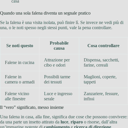
casa
Quando una sola falena diventa un segnale pratico
Se la falena è una visita isolata, può finire lì. Se invece ne vedi più di
una, o le noti spesso negli stessi punti, vale la pena controllare.
Probabile
Se noti questo
Cosa controllare
causa
Attrazione per
Dispensa, sacchetti,
Falene in cucina
cibo e odori
farine, cereali
Falene in
Possibili tarme
Maglioni, coperte,
camera o armadi
dei tessuti
tappeti
Falene vicino
Luce e ingresso
Zanzariere, fessure,
alle finestre
serale
infissi
Il “vero” significato, messo insieme
Una falena in casa, alla fine, significa due cose che possono convivere:
da una parte un insetto attirato da
luce
,
riparo
o risorse, dall’altra
un’immagine potente di
cambiamento
e
ricerca di direzione
.