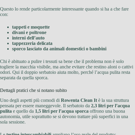
Questo lo rende particolarmente interessante quando si ha a che fare
con:
tappeti e moquette
divani e poltrone
interni dell’auto
tappezzeria delicata
sporco lasciato da animali domestici o bambini
Chi è abituato a pulire i tessuti sa bene che il problema non è solo
togliere la macchia visibile, ma anche evitare che restino aloni o cattivi
odori. Qui il doppio serbatoio aiuta molto, perché l’acqua pulita resta
separata da quella sporca.
Dettagli pratici che si notano subito
Uno degli aspetti più comodi di
Rowenta Clean It
è la sua struttura
pensata per essere maneggevole. Il serbatoio da
2,3 litri per l’acqua
pulita
e quello da
1,5 litri per l’acqua sporca
offrono una buona
autonomia, utile soprattutto se si devono trattare più superfici in una
sola sessione.
Le
testine intercambiabili
ampliano l’uso reale del prodotto: