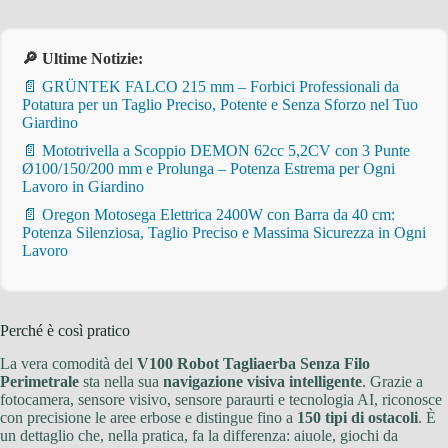
🔎 Ultime Notizie:
📄 GRÜNTEK FALCO 215 mm – Forbici Professionali da
Potatura per un Taglio Preciso, Potente e Senza Sforzo nel Tuo
Giardino
📄 Mototrivella a Scoppio DEMON 62cc 5,2CV con 3 Punte
Ø100/150/200 mm e Prolunga – Potenza Estrema per Ogni
Lavoro in Giardino
📄 Oregon Motosega Elettrica 2400W con Barra da 40 cm:
Potenza Silenziosa, Taglio Preciso e Massima Sicurezza in Ogni
Lavoro
Perché è così pratico
La vera comodità del
V100 Robot Tagliaerba Senza Filo
Perimetrale
sta nella sua
navigazione visiva intelligente
. Grazie a
fotocamera, sensore visivo, sensore paraurti e tecnologia AI, riconosce
con precisione le aree erbose e distingue fino a
150 tipi di ostacoli
. È
un dettaglio che, nella pratica, fa la differenza: aiuole, giochi da