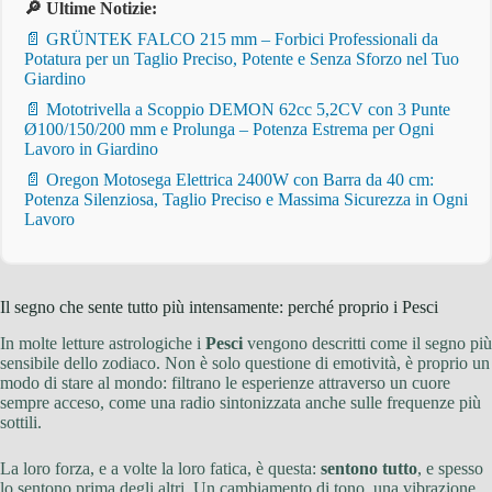
🔎 Ultime Notizie:
📄 GRÜNTEK FALCO 215 mm – Forbici Professionali da
Potatura per un Taglio Preciso, Potente e Senza Sforzo nel Tuo
Giardino
📄 Mototrivella a Scoppio DEMON 62cc 5,2CV con 3 Punte
Ø100/150/200 mm e Prolunga – Potenza Estrema per Ogni
Lavoro in Giardino
📄 Oregon Motosega Elettrica 2400W con Barra da 40 cm:
Potenza Silenziosa, Taglio Preciso e Massima Sicurezza in Ogni
Lavoro
Il segno che sente tutto più intensamente: perché proprio i Pesci
In molte letture astrologiche i
Pesci
vengono descritti come il segno più
sensibile dello zodiaco. Non è solo questione di emotività, è proprio un
modo di stare al mondo: filtrano le esperienze attraverso un cuore
sempre acceso, come una radio sintonizzata anche sulle frequenze più
sottili.
La loro forza, e a volte la loro fatica, è questa:
sentono tutto
, e spesso
lo sentono prima degli altri. Un cambiamento di tono, una vibrazione