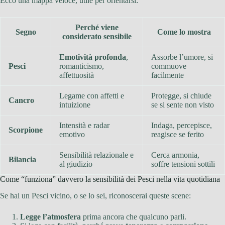
Ecco una mappa veloce, utile per orientarsi:
Perché viene
Segno
Come lo mostra
considerato sensibile
Emotività profonda
,
Assorbe l’umore, si
Pesci
romanticismo,
commuove
affettuosità
facilmente
Legame con affetti e
Protegge, si chiude
Cancro
intuizione
se si sente non visto
Intensità e radar
Indaga, percepisce,
Scorpione
emotivo
reagisce se ferito
Sensibilità relazionale e
Cerca armonia,
Bilancia
al giudizio
soffre tensioni sottili
Come “funziona” davvero la sensibilità dei Pesci nella vita quotidiana
Se hai un Pesci vicino, o se lo sei, riconoscerai queste scene:
Legge l’atmosfera
prima ancora che qualcuno parli.