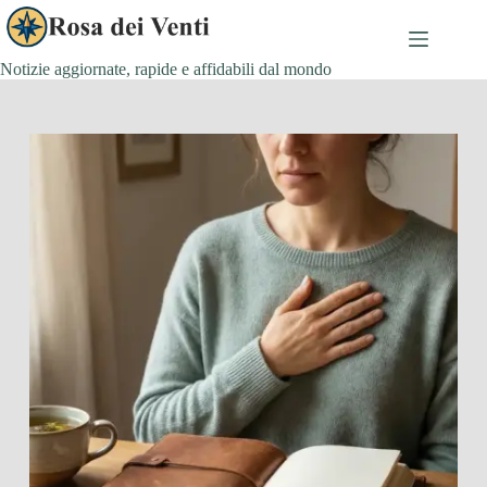
Salta
al
contenuto
Notizie aggiornate, rapide e affidabili dal mondo