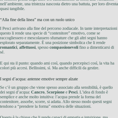
nell’ambiente, una tristezza nascosta dietro una battuta, per loro diventa
quasi tangibile.
“Alla fine della linea” ma con un ruolo unico
I Pesci arrivano alla fine del percorso zodiacale. In tante interpretazioni
questo li rende una specie di “contenitore” emotivo, come se
raccogliessero e mescolassero sfumature che gli altri segni hanno
esplorato separatamente. È una posizione simbolica che li rende
romantici
,
affettuosi
, spesso
compassionevoli
fino a dimenticarsi di
sé.
E qui sta il punto: quando ami così, quando percepisci così, la vita ha
colori più accesi. Bellissimi, sì. Ma anche difficili da gestire.
I segni d’acqua: antenne emotive sempre alzate
Se c’è un gruppo che viene spesso associato alla sensibilità, è quello
dei segni d’acqua:
Cancro
,
Scorpione
e
Pesci
. L’idea di fondo è
semplice e anche molto intuitiva: l’acqua prende la forma del
contenitore, assorbe, scorre, si adatta. Allo stesso modo questi segni
tendono a “prendere la forma” emotiva delle situazioni.
Questa è la chiave che li rende capaci di empatia e intuizione, ma