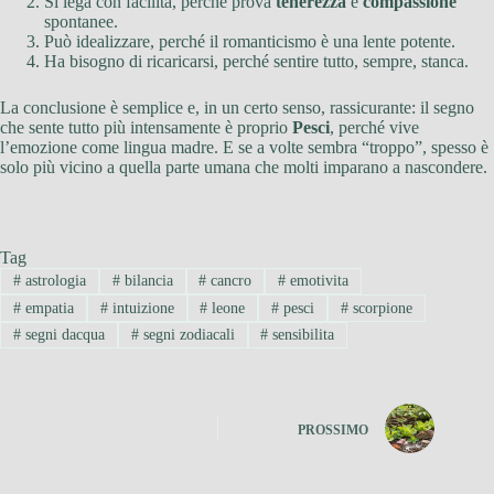
Si lega con facilità, perché prova
tenerezza
e
compassione
spontanee.
Può idealizzare, perché il romanticismo è una lente potente.
Ha bisogno di ricaricarsi, perché sentire tutto, sempre, stanca.
La conclusione è semplice e, in un certo senso, rassicurante: il segno
che sente tutto più intensamente è proprio
Pesci
, perché vive
l’emozione come lingua madre. E se a volte sembra “troppo”, spesso è
solo più vicino a quella parte umana che molti imparano a nascondere.
Tag
#
astrologia
#
bilancia
#
cancro
#
emotivita
#
empatia
#
intuizione
#
leone
#
pesci
#
scorpione
#
segni dacqua
#
segni zodiacali
#
sensibilita
PROSSIMO