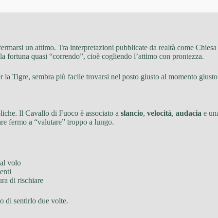
 fermarsi un attimo. Tra interpretazioni pubblicate da realtà come Chies
a la fortuna quasi “correndo”, cioè cogliendo l’attimo con prontezza.
r la Tigre, sembra più facile trovarsi nel posto giusto al momento giusto,
iche. Il Cavallo di Fuoco è associato a
slancio
,
velocità
,
audacia
e una
tare fermo a “valutare” troppo a lungo.
 al volo
enti
ra di rischiare
 di sentirlo due volte.