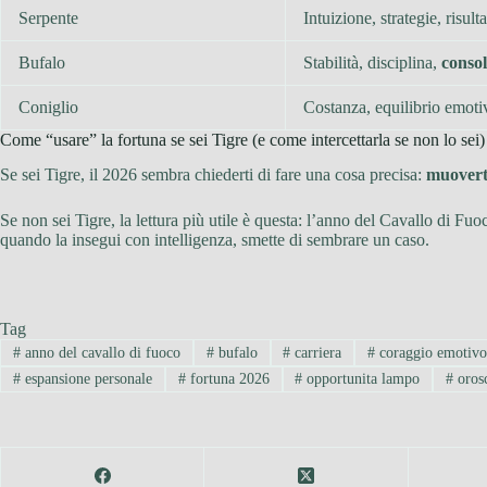
Serpente
Intuizione, strategie, risul
Bufalo
Stabilità, disciplina,
conso
Coniglio
Costanza, equilibrio emoti
Come “usare” la fortuna se sei Tigre (e come intercettarla se non lo sei)
Se sei Tigre, il 2026 sembra chiederti di fare una cosa precisa:
muovert
Se non sei Tigre, la lettura più utile è questa: l’anno del Cavallo di Fu
quando la insegui con intelligenza, smette di sembrare un caso.
Tag
#
anno del cavallo di fuoco
#
bufalo
#
carriera
#
coraggio emotiv
#
espansione personale
#
fortuna 2026
#
opportunita lampo
#
oros