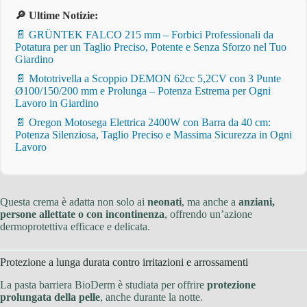
🔎 Ultime Notizie:
📄 GRÜNTEK FALCO 215 mm – Forbici Professionali da
Potatura per un Taglio Preciso, Potente e Senza Sforzo nel Tuo
Giardino
📄 Mototrivella a Scoppio DEMON 62cc 5,2CV con 3 Punte
Ø100/150/200 mm e Prolunga – Potenza Estrema per Ogni
Lavoro in Giardino
📄 Oregon Motosega Elettrica 2400W con Barra da 40 cm:
Potenza Silenziosa, Taglio Preciso e Massima Sicurezza in Ogni
Lavoro
Questa crema è adatta non solo ai
neonati
, ma anche a
anziani,
persone allettate o con incontinenza
, offrendo un’azione
dermoprotettiva efficace e delicata.
Protezione a lunga durata contro irritazioni e arrossamenti
La pasta barriera BioDerm è studiata per offrire
protezione
prolungata della pelle
, anche durante la notte.