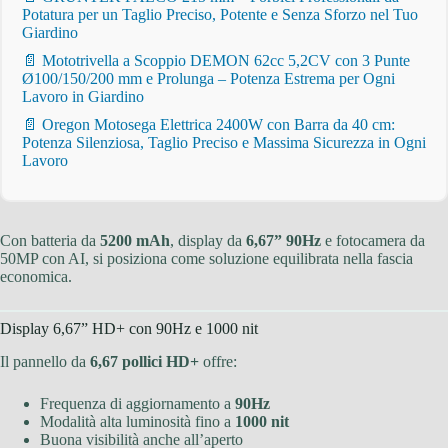
Potatura per un Taglio Preciso, Potente e Senza Sforzo nel Tuo
Giardino
📄 Mototrivella a Scoppio DEMON 62cc 5,2CV con 3 Punte
Ø100/150/200 mm e Prolunga – Potenza Estrema per Ogni
Lavoro in Giardino
📄 Oregon Motosega Elettrica 2400W con Barra da 40 cm:
Potenza Silenziosa, Taglio Preciso e Massima Sicurezza in Ogni
Lavoro
Con batteria da
5200 mAh
, display da
6,67” 90Hz
e fotocamera da
50MP con AI, si posiziona come soluzione equilibrata nella fascia
economica.
Display 6,67” HD+ con 90Hz e 1000 nit
Il pannello da
6,67 pollici HD+
offre:
Frequenza di aggiornamento a
90Hz
Modalità alta luminosità fino a
1000 nit
Buona visibilità anche all’aperto