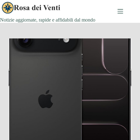
Salta
al
contenuto
Notizie aggiornate, rapide e affidabili dal mondo